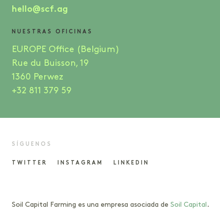
hello@scf.ag
NUESTRAS OFICINAS
EUROPE Office (Belgium)
Rue du Buisson, 19
1360 Perwez
+32 811 379 59
SÍGUENOS
TWITTER
INSTAGRAM
LINKEDIN
Soil Capital Farming es una empresa asociada de
Soil Capital
.