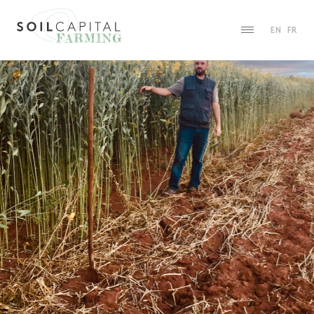
EN
FR